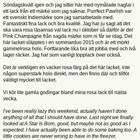
Söndagskväll igen och jag sitter här med nymålade naglar i
ett lack från ett märke som jag saknar. Purrfect Pawlish var
ett svenskt Indiemärke som jag samarbetade med.
Fantastiskt fina lack och bra kvalité. Jag har ju sagt att det
ska vara rosa läsarnas val lack nu i oktober så därför är det
Pink Champagne från sagda märke som ni får se idag. Det
här lacket släpptes i en sommarduo 2015 och är ett mörkt
gammelrosa holo. Fortfarande lika bra att jobba med och två
lager räcker. Jag har som vanligt topplack över också.
Det är verkligen en vacker rosa färg på det här lacket, inte
någon superstark holo direkt, men den finns där och tillför
väldigt mycket till lacket.
Vi kör lite gamla godingar bland mina rosa lack till nästa
vecka.
I've been really lazy this weekend, actually haven't done
anything of all that I should have done. Last night we finally
looked at A Star Is Born, good, but maybe not as good as I
expected. I have actually been able to do some baking too. A
little cookies are never wrong to have in the freezer.