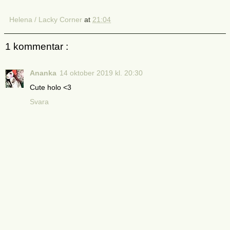
Helena / Lacky Corner
at
21:04
1 kommentar :
Ananka
14 oktober 2019 kl. 20:30
Cute holo <3
Svara