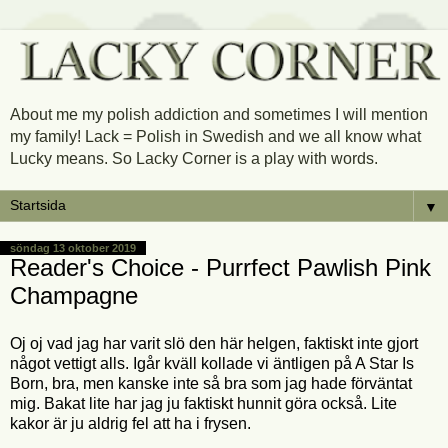
About me my polish addiction and sometimes I will mention
my family! Lack = Polish in Swedish and we all know what
Lucky means. So Lacky Corner is a play with words.
▼
söndag 13 oktober 2019
Reader's Choice - Purrfect Pawlish Pink
Champagne
Oj oj vad jag har varit slö den här helgen, faktiskt inte gjort
något vettigt alls. Igår kväll kollade vi äntligen på A Star Is
Born, bra, men kanske inte så bra som jag hade förväntat
mig. Bakat lite har jag ju faktiskt hunnit göra också. Lite
kakor är ju aldrig fel att ha i frysen.