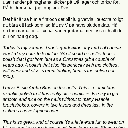
utan ränder på naglarna, täcker på två lager och torkar fort.
På bilderna har jag topplack över.
Det här är så himla fint och det blir ju givetvis lite extra roligt
att bära ett lack som jag fått av V på hans studentdag. Håll
nu tummarna för att vi har vädergudarna med oss och att det
blir en härlig dag.
Today is my youngest son's graduation day and I of course
wanted my nails to look fab. What could be better than a
polish that I got from him as a Christmas gift a couple of
years ago. A polish that also fits perfectly with the clothes I
will wear and also is great looking (that is the polish not
me..).
I have Essie Aruba Blue on the nails. This is a dark blue
metallic polish that has really nice qualities. Is easy to get
smooth and nice on the nails without to many visable
brushstrokes, covers in two layers and dries fast. In the
pictures I have topcoat over.
This is so great, and of course it's a little extra fun to wear on
his graduation since it was a gift from him to me. Please give