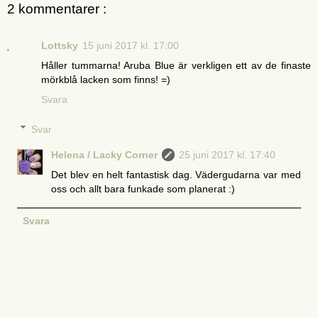
2 kommentarer :
Lottsky
15 juni 2017 kl. 17:00
Håller tummarna! Aruba Blue är verkligen ett av de finaste
mörkblå lacken som finns! =)
Svara
Svar
Helena / Lacky Corner
25 juni 2017 kl. 17:40
Det blev en helt fantastisk dag. Vädergudarna var med
oss och allt bara funkade som planerat :)
Svara