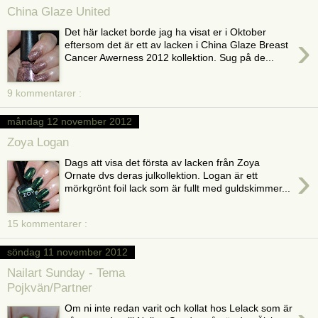
China Glaze United
Det här lacket borde jag ha visat er i Oktober
›
eftersom det är ett av lacken i China Glaze Breast
Cancer Awerness 2012 kollektion. Sug på de...
9 kommentarer :
måndag 12 november 2012
Zoya Logan
Dags att visa det första av lacken från Zoya
›
Ornate dvs deras julkollektion. Logan är ett
mörkgrönt foil lack som är fullt med guldskimmer...
15 kommentarer :
söndag 11 november 2012
Nailart Sunday - Tema
Pojkvän/Partner
Om ni inte redan varit och kollat hos Lelack som är