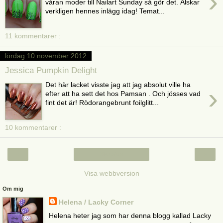
›
våran moder till Nailart Sunday så gör det. Älskar
verkligen hennes inlägg idag! Temat...
11 kommentarer :
lördag 10 november 2012
Jessica Pumpkin Delight
Det här lacket visste jag att jag absolut ville ha
›
efter att ha sett det hos Pamsan . Och jösses vad
fint det är! Rödorangebrunt foilglitt...
10 kommentarer :
‹
›
Startsida
Visa webbversion
Om mig
Helena / Lacky Corner
Helena heter jag som har denna blogg kallad Lacky