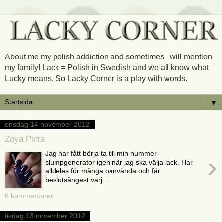
About me my polish addiction and sometimes I will mention
my family! Lack = Polish in Swedish and we all know what
Lucky means. So Lacky Corner is a play with words.
▼
onsdag 14 november 2012
Zoya Pinta
Jag har fått börja ta till min nummer
›
slumpgenerator igen när jag ska välja lack. Har
alldeles för många oanvända och får
beslutsångest varj...
6 kommentarer :
tisdag 13 november 2012