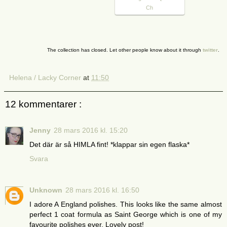
Ch
The collection has closed. Let other people know about it through
twitter
.
Helena / Lacky Corner
at
11:50
12 kommentarer :
Jenny
28 mars 2016 kl. 15:20
Det där är så HIMLA fint! *klappar sin egen flaska*
Svara
Unknown
28 mars 2016 kl. 16:50
I adore A England polishes. This looks like the same almost
perfect 1 coat formula as Saint George which is one of my
favourite polishes ever. Lovely post!