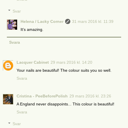
Svar
Helena / Lacky Corner
31 mars 2016 kl. 11:39
It's amazing.
Svara
Lacquer Cabinet
29 mars 2016 kl. 14:20
Your nails are beautiful! The colour suits you so well.
Svara
Cristina - PeeBeforePolish
29 mars 2016 kl. 23:26
A England never disappoints... This colour is beautiful!
Svara
Svar