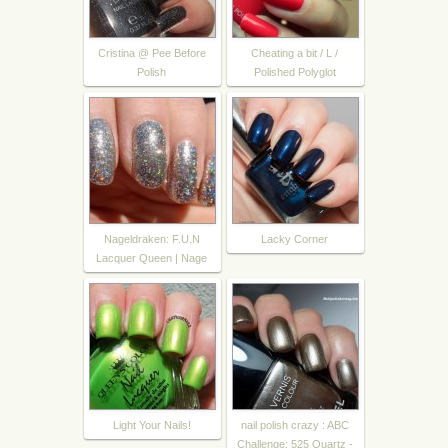
Cristina @ Pee Before
Cheating a bit / L /
Polish
Polished Polyglot
Nageldraken: F.U.N
Lacky Corner
Lacquer Queen | Nage
Light Your Nails!
nail polish crazy : ABC
Challenge: 525 Quartz -