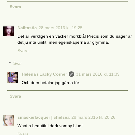
Svara
Nailtastic
28 mars 2016 kl. 19:25
Det är verkligen en vacker mörkblå! Precis som du säger är
det ju inte unikt, men egenskaperna är grymma.
Svara
Svar
Helena / Lacky Corner
31 mars 2016 kl. 11:39
Och dom betalar jag gärna för.
Svara
smackerlacquer | chelsea
28 mars 2016 kl. 20:26
What a beautiful dark vampy blue!
Svara