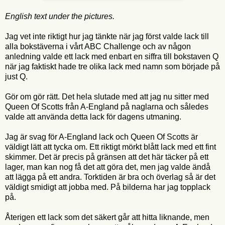
English text under the pictures.
Jag vet inte riktigt hur jag tänkte när jag först valde lack till
alla bokstäverna i vårt ABC Challenge och av någon
anledning valde ett lack med enbart en siffra till bokstaven Q
när jag faktiskt hade tre olika lack med namn som började på
just Q.
Gör om gör rätt. Det hela slutade med att jag nu sitter med
Queen Of Scotts från A-England på naglarna och således
valde att använda detta lack för dagens utmaning.
Jag är svag för A-England lack och Queen Of Scotts är
väldigt lätt att tycka om. Ett riktigt mörkt blått lack med ett fint
skimmer. Det är precis på gränsen att det här täcker på ett
lager, man kan nog få det att göra det, men jag valde ändå
att lägga på ett andra. Torktiden är bra och överlag så är det
väldigt smidigt att jobba med. På bilderna har jag topplack
på.
Återigen ett lack som det säkert går att hitta liknande, men