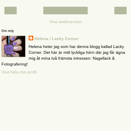
‹
›
Startsida
Visa webbversion
Om mig
Helena / Lacky Corner
Helena heter jag som har denna blogg kallad Lacky
Corner. Det här är mitt lyckliga hörn där jag får ägna
mig åt mina två främsta intressen: Nagellack &
Fotografering!
Visa hela min profil