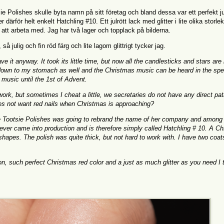
ie Polishes skulle byta namn på sitt företag och bland dessa var ett perfekt ju
därför helt enkelt Hatchling #10. Ett julrött lack med glitter i lite olika storle
t att arbeta med. Jag har två lager och topplack på bilderna.
så julig och fin röd färg och lite lagom glittrigt tycker jag.
e it anyway. It took its little time, but now all the candlesticks and stars are 
 down to my stomach as well and the Christmas music can be heard in the spe
s music until the 1st of Advent.
work, but sometimes I cheat a little, we secretaries do not have any direct pat
es not want red nails when Christmas is approaching?
le Tootsie Polishes was going to rebrand the name of her company and among
 never came into production and is therefore simply called Hatchling # 10. A C
nd shapes. The polish was quite thick, but not hard to work with. I have two coa
n, such perfect Christmas red color and a just as much glitter as you need I t