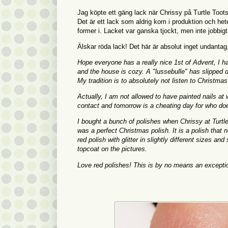
Jag köpte ett gäng lack när Chrissy på Turtle Toots
Det är ett lack som aldrig kom i produktion och heter 
former i. Lacket var ganska tjockt, men inte jobbig
Älskar röda lack! Det här är absolut inget undantag, 
Hope everyone has a really nice 1st of Advent, I hav
and the house is cozy. A "lussebulle" has slipped
My tradition is to absolutely not listen to Christma
Actually, I am not allowed to have painted nails at 
contact and tomorrow is a cheating day for who do
I bought a bunch of polishes when Chrissy at Turt
was a perfect Christmas polish. It is a polish that
red polish with glitter in slightly different sizes a
topcoat on the pictures.
Love red polishes! This is by no means an exceptio