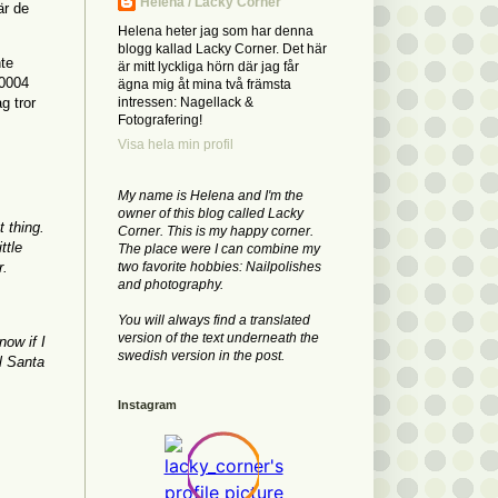
Helena / Lacky Corner
är de
Helena heter jag som har denna
blogg kallad Lacky Corner. Det här
nte
är mitt lyckliga hörn där jag får
70004
ägna mig åt mina två främsta
g tror
intressen: Nagellack &
Fotografering!
Visa hela min profil
My name is Helena and I'm the
owner of this blog called Lacky
 thing.
Corner. This is my happy corner.
ttle
The place were I can combine my
r.
two favorite hobbies: Nailpolishes
and photography.
You will always find a translated
version of the text underneath the
now if I
swedish version in the post.
l Santa
Instagram