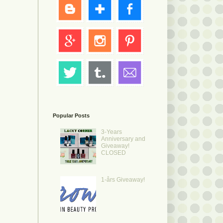
Popular Posts
3-Years
Anniversary and
Giveaway!
CLOSED
1-års Giveaway!