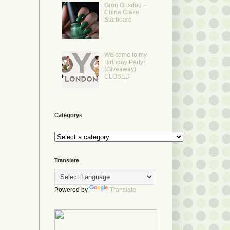
Grön Onsdag -
China Glaze
Starboard
Welcome to my
Birthday Party!
(Giveaway)
CLOSED
Categorys
Translate
Powered by
Translate