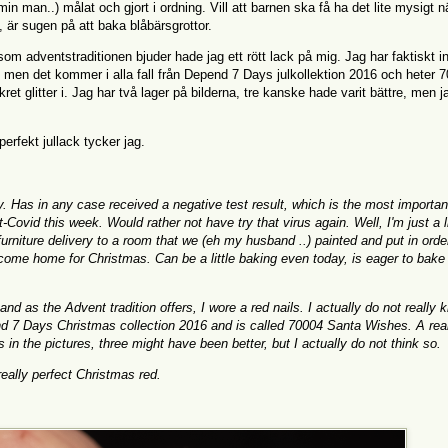
in man..) målat och gjort i ordning. Vill att barnen ska få ha det lite mysigt n
, är sugen på att baka blåbärsgrottor.
om adventstraditionen bjuder hade jag ett rött lack på mig. Jag har faktiskt i
nte, men det kommer i alla fall från Depend 7 Days julkollektion 2016 och heter 
ret glitter i. Jag har två lager på bilderna, tre kanske hade varit bättre, men ja
 perfekt jullack tycker jag.
y. Has in any case received a negative test result, which is the most important
-Covid this week. Would rather not have try that virus again. Well, I'm just a li
urniture delivery to a room that we (eh my husband ..) painted and put in orde
 come home for Christmas. Can be a little baking even today, is eager to bake
d as the Advent tradition offers, I wore a red nails. I actually do not really k
nd 7 Days Christmas collection 2016 and is called 70004 Santa Wishes. A rea
rs in the pictures, three might have been better, but I actually do not think so.
 really perfect Christmas red.