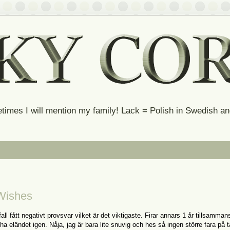
times I will mention my family! Lack = Polish in Swedish 
Wishes
 fall fått negativt provsvar vilket är det viktigaste. Firar annars 1 år tillsamma
a eländet igen. Nåja, jag är bara lite snuvig och hes så ingen större fara på t