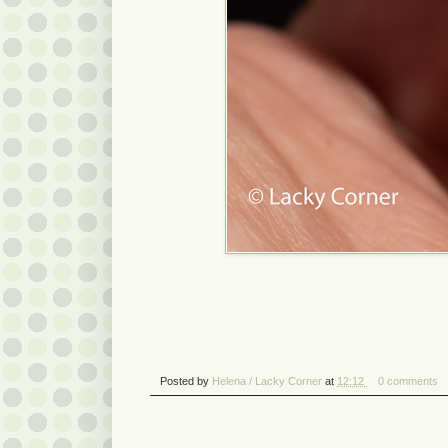
Posted by
Helena / Lacky Corner
at
12:12
0 comments