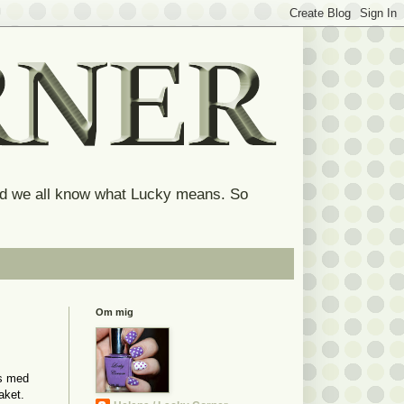
and we all know what Lucky means. So
Om mig
ns med
aket.