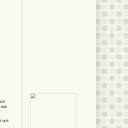
 och
 inte
kt och