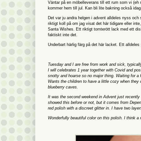
Väntar på en möbelleverans till ett rum som vi (eh m
kommer hem till jul. Kan bli lite bakning också idag
Det var ju andra helgen i advent alldeles nyss och s
riktigt koll på om jag visat det här tidigare eller i
Santa Wishes. Ett riktigt tomterött lack med ett disk
faktiskt inte det.
Underbart härlig färg på det här lacket. Ett alldeles
Tuesday and I are free from work and sick, typicall
I will celebrates 1 year together with Covid and post
snotty and hoarse so no major thing. Waiting for a f
Wants the children to have a little cozy when they
blueberry caves.
It was the second weekend in Advent just recently an
showed this before or not, but it comes from Depe
red polish with a discreet glitter in. I have two laye
Wonderfully beautiful color on this polish. I think a