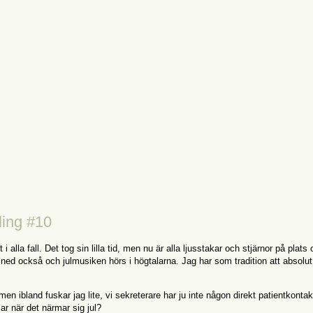
ling #10
i alla fall. Det tog sin lilla tid, men nu är alla ljusstakar och stjärnor på plats
ned också och julmusiken hörs i högtalarna. Jag har som tradition att absolut
men ibland fuskar jag lite, vi sekreterare har ju inte någon direkt patientkonta
ar när det närmar sig jul?