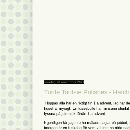
söndag 28 november 2021
Turtle Tootsie Polishes - Hatch
Hoppas alla har en riktigt fin 1:a advent, jag har det 
huset är mysigt. En lussebulle har minsann slunkit 
lyssna på julmusik förrän 1:a advent.
Egentligen får jag inte ha målade naglar på jobbet, 
imorgon är en fuskdag för vem vill inte ha röda nagl