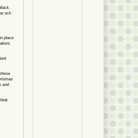
llack.
kar och
in place
akers.
ient
 these
hristmas
ts and
hink.