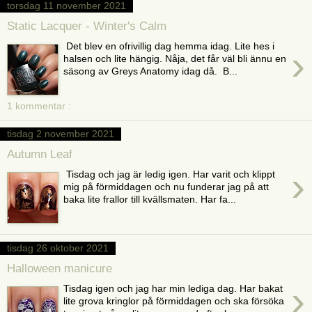
torsdag 11 november 2021
Static Lacquer - Winter's Calm
Det blev en ofrivillig dag hemma idag. Lite hes i
›
halsen och lite hängig. Nåja, det får väl bli ännu en
säsong av Greys Anatomy idag då. B...
1 kommentar :
tisdag 2 november 2021
Autumn Leaf
›
Tisdag och jag är ledig igen. Har varit och klippt
mig på förmiddagen och nu funderar jag på att
baka lite frallor till kvällsmaten. Har fa...
tisdag 26 oktober 2021
Halloween manicure
›
Tisdag igen och jag har min lediga dag. Har bakat
lite grova kringlor på förmiddagen och ska försöka