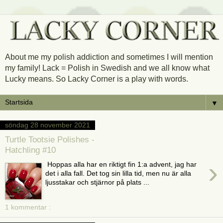
About me my polish addiction and sometimes I will mention
my family! Lack = Polish in Swedish and we all know what
Lucky means. So Lacky Corner is a play with words.
▼
söndag 28 november 2021
Turtle Tootsie Polishes -
Hatchling #10
›
Hoppas alla har en riktigt fin 1:a advent, jag har
det i alla fall. Det tog sin lilla tid, men nu är alla
ljusstakar och stjärnor på plats ...
1 kommentar :