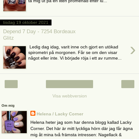
ta mig ut på en liten promenad efter lu...
tisdag 19 oktober 2021
Depend 7 Day - 7254 Bordeaux
Glitz
›
Ledig dag idag, varit inne och gjort en utökad
spirometri på morgonen. Får se om den visar
något eller inte. Vi började röja i ett av rumme...
‹
›
Startsida
Visa webbversion
Om mig
Helena / Lacky Corner
Helena heter jag som har denna blogg kallad Lacky
Corner. Det här är mitt lyckliga hörn där jag får ägna
mig åt mina två främsta intressen: Nagellack &