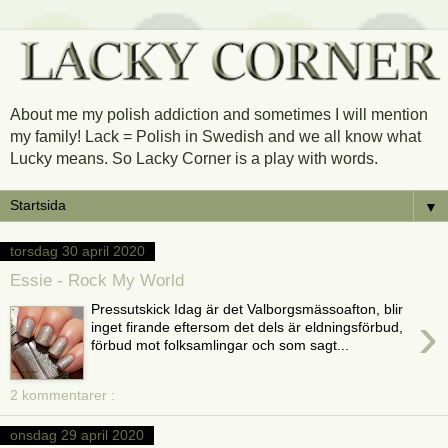
About me my polish addiction and sometimes I will mention
my family! Lack = Polish in Swedish and we all know what
Lucky means. So Lacky Corner is a play with words.
▼
torsdag 30 april 2020
Essie - Rock My World
Pressutskick Idag är det Valborgsmässoafton, blir
›
inget firande eftersom det dels är eldningsförbud,
förbud mot folksamlingar och som sagt...
2 kommentarer :
onsdag 29 april 2020