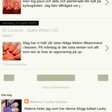
›
men tog paus och åkte och planterade lite nytt på
kyrkogården. Jag blev tillfrågad om j...
torsdag 23 april 2020
El Corazón - Matte Effect 142
Neon
›
Idag har vi haft vår sista riktiga lektion tillsammans
i klassen. På måndag är det sista tentan och allt
som sen är kvar är opponering på up...
2 kommentarer :
‹
›
Startsida
Visa webbversion
Om mig
Helena / Lacky Corner
Helena heter jag som har denna blogg kallad Lacky