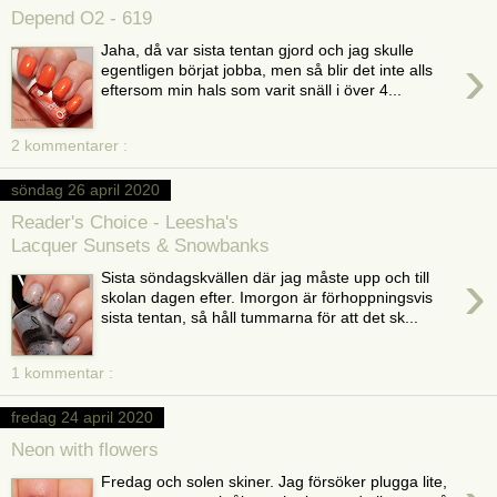
Depend O2 - 619
Jaha, då var sista tentan gjord och jag skulle
›
egentligen börjat jobba, men så blir det inte alls
eftersom min hals som varit snäll i över 4...
2 kommentarer :
söndag 26 april 2020
Reader's Choice - Leesha's
Lacquer Sunsets & Snowbanks
›
Sista söndagskvällen där jag måste upp och till
skolan dagen efter. Imorgon är förhoppningsvis
sista tentan, så håll tummarna för att det sk...
1 kommentar :
fredag 24 april 2020
Neon with flowers
Fredag och solen skiner. Jag försöker plugga lite,