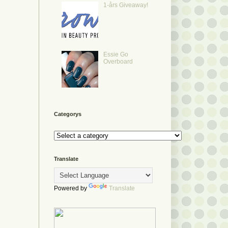
1-års Giveaway!
Essie Go
Overboard
Categorys
Translate
Powered by
Translate