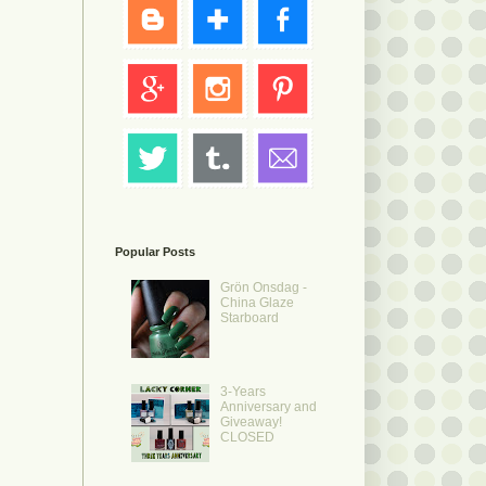
Popular Posts
Grön Onsdag -
China Glaze
Starboard
3-Years
Anniversary and
Giveaway!
CLOSED