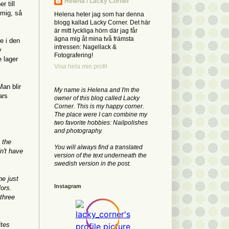
Helena / Lacky Corner
 till
 mig, så
Helena heter jag som har denna
blogg kallad Lacky Corner. Det här
är mitt lyckliga hörn där jag får
ägna mig åt mina två främsta
e i den
intressen: Nagellack &
v
Fotografering!
e lager
Visa hela min profil
Man blir
My name is Helena and I'm the
ars
owner of this blog called Lacky
Corner. This is my happy corner.
The place were I can combine my
two favorite hobbies: Nailpolishes
and photography.
 the
You will always find a translated
n't have
version of the text underneath the
swedish version in the post.
ne just
Instagram
lors.
 three
ites