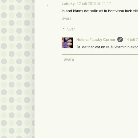
Lottsky
12 juli 2019 kl. 11:17
Ibland känns det svårt att ta bort vissa lack ell
Svara
Svar
Helena / Lacky Corner
14 juli 
Ja, det här var en rejäl vitamininjektio
Svara