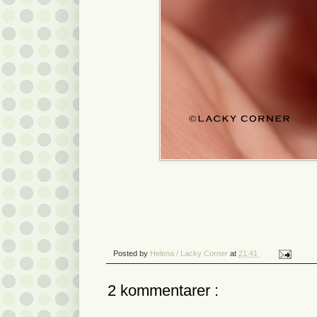
Posted by
Helena / Lacky Corner
at
21:41
2 kommentarer :