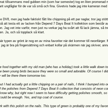
e mat tillsammans med gubben min (som har semester) tog en liten promenad ner
t ungfåglar för de var så små och fina. Givetvis hade jag inte kameran med
 DV8, men jag hade faktiskt fått lite chippning på ett par naglar, tror jag stött
 på att testa ett av lacken från Depend 7 Days Beat It kollektion som består a
n. Jag vet inte varför, men just nu verkar jag ha svårt att få lack jämna, så tr
gen. Ja, och så topplack så klart.
 här typen av grönt är nog en av mina favoriter när det kommer till neonfärger. 
 jag är bra på fingersättning och enbart kollar på skärmen när jag skriver, ann
food together with my old man (who has a holiday) took a little walk down to
e been young birds because they were so small and adorable. Of course I did
will be there there tomorrow too.
t I had actually got a little chipping on a pair of nails, I think I bumped into o
 of the polishes from Depend 7 Days Beat It collection that consists of neon co
 know why, but right now I seem to have difficulty getting polishes smooth, so
wo could be enough. Yes, and top coat of course.
rk with this polish on the nails. This type of green is probably one of my favor