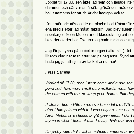
Jobbat till 17.00, sen åkte jag hem och lagade lit
dammen och där var små söta gräsänder, måste vari
håll tummarna för att de är där imorgon också.
Det smärtade nästan lite att plocka bort China Glaze
ena precis efter jag målat faktiskt. Jag blev sugen
neonfärger. Neon Motion är ett klassiskt illgrönt neo
blev det av det här. Två tror jag hade räckt egentli
Jag lär ju synas på jobbet imorgon i alla fall :) Det
liksom glad när man tittar ner på naglarna. Synd att
hade jag ju fått njuta av lacket ännu mer!
Press Sample
Worked till 17.00, then I went home and made some 
pond and there were small cute mallards, must hav
the camera with me, so keep your thumbs that they 
It almost hurt a little to remove China Glaze DV8, bu
after I had painted with it. I was eager to test one
Neon Motion is a classic bright green neon. I don't
layers is what I have of this. I really think that t
I'm pretty sure that I will be noticed tomorrow at wo