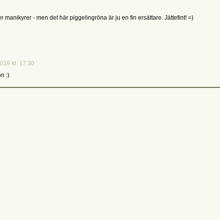
er manikyrer - men det här piggelingröna är ju en fin ersättare. Jättefint! =)
2019 kl. 17:30
n :)