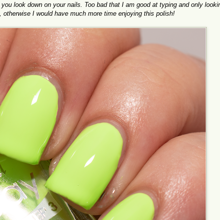
ou look down on your nails. Too bad that I am good at typing and only looki
e, otherwise I would have much more time enjoying this polish!