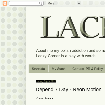
About me my polish addiction and some
Lacky Corner is a play with words.
Startsida
My Stash
Contact, PR & Policy
tisdag 9 juli 2019
Depend 7 Day - Neon Motion
Pressutskick