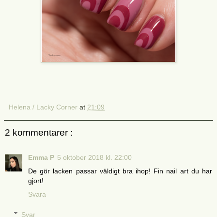
Helena / Lacky Corner
at
21:09
2 kommentarer :
Emma P
5 oktober 2018 kl. 22:00
De gör lacken passar väldigt bra ihop! Fin nail art du har
gjort!
Svara
Svar