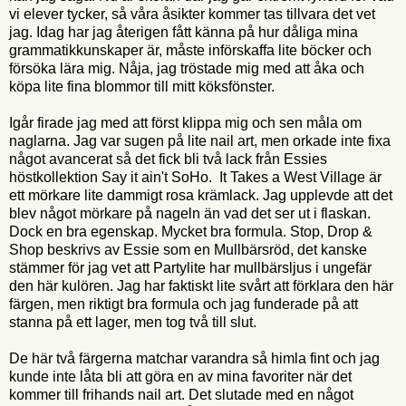
vi elever tycker, så våra åsikter kommer tas tillvara det vet
jag. Idag har jag återigen fått känna på hur dåliga mina
grammatikkunskaper är, måste införskaffa lite böcker och
försöka lära mig. Nåja, jag tröstade mig med att åka och
köpa lite fina blommor till mitt köksfönster.
Igår firade jag med att först klippa mig och sen måla om
naglarna. Jag var sugen på lite nail art, men orkade inte fixa
något avancerat så det fick bli två lack från Essies
höstkollektion Say it ain't SoHo. It Takes a West Village är
ett mörkare lite dammigt rosa krämlack. Jag upplevde att det
blev något mörkare på nageln än vad det ser ut i flaskan.
Dock en bra egenskap. Mycket bra formula. Stop, Drop &
Shop beskrivs av Essie som en Mullbärsröd, det kanske
stämmer för jag vet att Partylite har mullbärsljus i ungefär
den här kulören. Jag har faktiskt lite svårt att förklara den här
färgen, men riktigt bra formula och jag funderade på att
stanna på ett lager, men tog två till slut.
De här två färgerna matchar varandra så himla fint och jag
kunde inte låta bli att göra en av mina favoriter när det
kommer till frihands nail art. Det slutade med en något