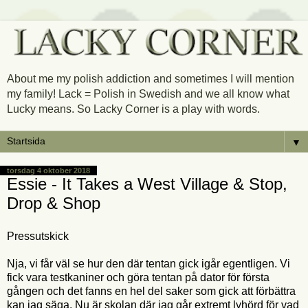
About me my polish addiction and sometimes I will mention
my family! Lack = Polish in Swedish and we all know what
Lucky means. So Lacky Corner is a play with words.
▼
torsdag 4 oktober 2018
Essie - It Takes a West Village & Stop,
Drop & Shop
Pressutskick
Nja, vi får väl se hur den där tentan gick igår egentligen. Vi
fick vara testkaniner och göra tentan på dator för första
gången och det fanns en hel del saker som gick att förbättra
kan jag säga. Nu är skolan där jag går extremt lyhörd för vad