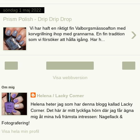
söndag 1 maj 2022
Prism Polish - Drip Drip Drop
›
Vi har haft en riktigt fin Valborgsmässoafton med
korvgrillning ihop med grannarna. En fin tradition
som vi försöker att hålla igång. Har h...
‹
›
Startsida
Visa webbversion
Om mig
Helena / Lacky Corner
Helena heter jag som har denna blogg kallad Lacky
Corner. Det här är mitt lyckliga hörn där jag får ägna
mig åt mina två främsta intressen: Nagellack &
Fotografering!
Visa hela min profil