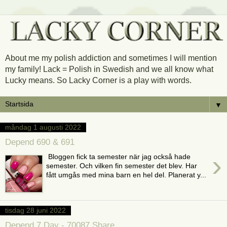
About me my polish addiction and sometimes I will mention
my family! Lack = Polish in Swedish and we all know what
Lucky means. So Lacky Corner is a play with words.
▼
måndag 1 augusti 2022
Depend 690 & 691
›
Bloggen fick ta semester när jag också hade
semester. Och vilken fin semester det blev. Har
fått umgås med mina barn en hel del. Planerat y...
tisdag 28 juni 2022
Depend 7 Day - 70087 Share