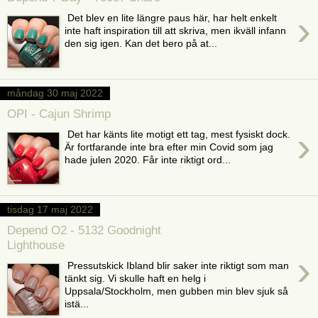
›
Det blev en lite längre paus här, har helt enkelt
inte haft inspiration till att skriva, men ikväll infann
den sig igen. Kan det bero på at...
måndag 30 maj 2022
OPI - Cajun Shrimp
›
Det har känts lite motigt ett tag, mest fysiskt dock.
Är fortfarande inte bra efter min Covid som jag
hade julen 2020. Får inte riktigt ord...
tisdag 17 maj 2022
Depend O2 - 5132 Goodnight
Lighthouse
›
Pressutskick Ibland blir saker inte riktigt som man
tänkt sig. Vi skulle haft en helg i
Uppsala/Stockholm, men gubben min blev sjuk så
istä...