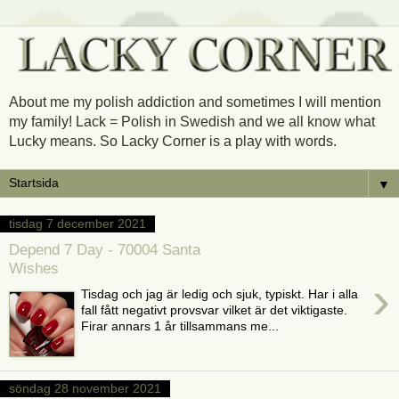
About me my polish addiction and sometimes I will mention
my family! Lack = Polish in Swedish and we all know what
Lucky means. So Lacky Corner is a play with words.
▼
tisdag 7 december 2021
Depend 7 Day - 70004 Santa
Wishes
›
Tisdag och jag är ledig och sjuk, typiskt. Har i alla
fall fått negativt provsvar vilket är det viktigaste.
Firar annars 1 år tillsammans me...
söndag 28 november 2021