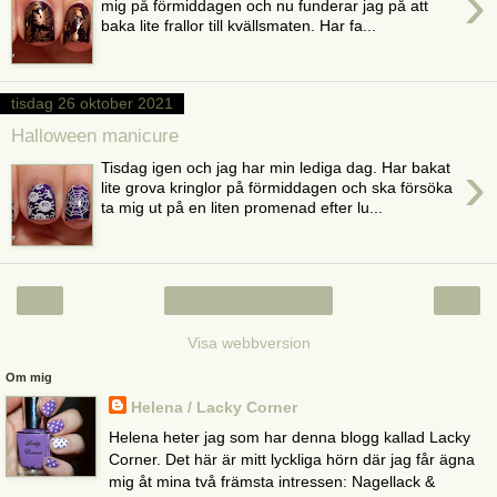
›
mig på förmiddagen och nu funderar jag på att
baka lite frallor till kvällsmaten. Har fa...
tisdag 26 oktober 2021
Halloween manicure
›
Tisdag igen och jag har min lediga dag. Har bakat
lite grova kringlor på förmiddagen och ska försöka
ta mig ut på en liten promenad efter lu...
‹
›
Startsida
Visa webbversion
Om mig
Helena / Lacky Corner
Helena heter jag som har denna blogg kallad Lacky
Corner. Det här är mitt lyckliga hörn där jag får ägna
mig åt mina två främsta intressen: Nagellack &