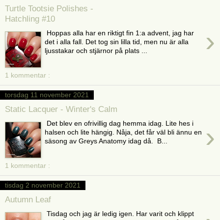
Turtle Tootsie Polishes -
Hatchling #10
›
Hoppas alla har en riktigt fin 1:a advent, jag har
det i alla fall. Det tog sin lilla tid, men nu är alla
ljusstakar och stjärnor på plats ...
1 kommentar :
torsdag 11 november 2021
Static Lacquer - Winter's Calm
Det blev en ofrivillig dag hemma idag. Lite hes i
›
halsen och lite hängig. Nåja, det får väl bli ännu en
säsong av Greys Anatomy idag då. B...
1 kommentar :
tisdag 2 november 2021
Autumn Leaf
Tisdag och jag är ledig igen. Har varit och klippt