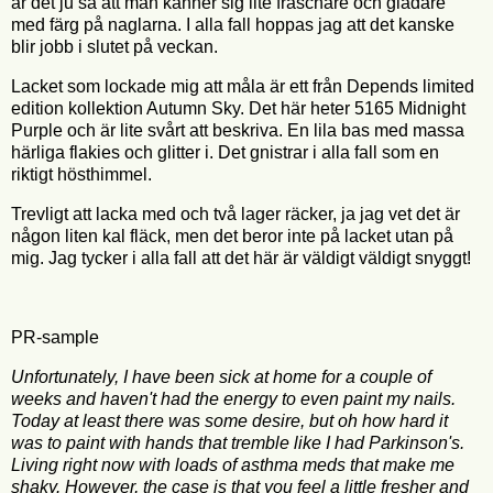
är det ju så att man känner sig lite fräschare och gladare
med färg på naglarna. I alla fall hoppas jag att det kanske
blir jobb i slutet på veckan.
Lacket som lockade mig att måla är ett från Depends limited
edition kollektion Autumn Sky. Det här heter 5165 Midnight
Purple och är lite svårt att beskriva. En lila bas med massa
härliga flakies och glitter i. Det gnistrar i alla fall som en
riktigt hösthimmel.
Trevligt att lacka med och två lager räcker, ja jag vet det är
någon liten kal fläck, men det beror inte på lacket utan på
mig. Jag tycker i alla fall att det här är väldigt väldigt snyggt!
PR-sample
Unfortunately, I have been sick at home for a couple of
weeks and haven't had the energy to even paint my nails.
Today at least there was some desire, but oh how hard it
was to paint with hands that tremble like I had Parkinson's.
Living right now with loads of asthma meds that make me
shaky. However, the case is that you feel a little fresher and