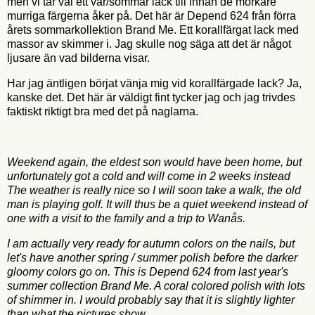
men vi tar väl ett vår/sommar lack till innan de mörkare
murriga färgerna åker på. Det här är Depend 624 från förra
årets sommarkollektion Brand Me. Ett korallfärgat lack med
massor av skimmer i. Jag skulle nog säga att det är något
ljusare än vad bilderna visar.
Har jag äntligen börjat vänja mig vid korallfärgade lack? Ja,
kanske det. Det här är väldigt fint tycker jag och jag trivdes
faktiskt riktigt bra med det på naglarna.
Weekend again, the eldest son would have been home, but
unfortunately got a cold and will come in 2 weeks instead
The weather is really nice so I will soon take a walk, the old
man is playing golf. It will thus be a quiet weekend instead of
one with a visit to the family and a trip to Wanås.
I am actually very ready for autumn colors on the nails, but
let's have another spring / summer polish before the darker
gloomy colors go on. This is Depend 624 from last year's
summer collection Brand Me. A coral colored polish with lots
of shimmer in. I would probably say that it is slightly lighter
than what the pictures show.