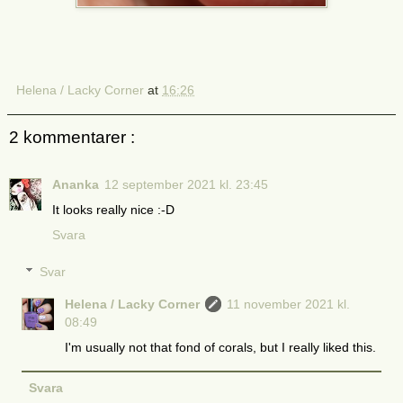
Helena / Lacky Corner
at
16:26
2 kommentarer :
Ananka
12 september 2021 kl. 23:45
It looks really nice :-D
Svara
Svar
Helena / Lacky Corner
11 november 2021 kl.
08:49
I'm usually not that fond of corals, but I really liked this.
Svara