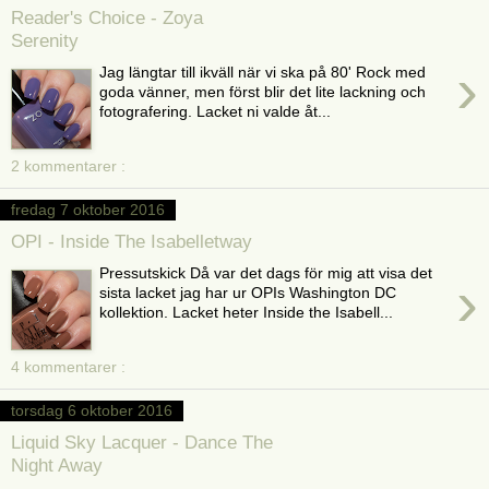
Reader's Choice - Zoya
Serenity
›
Jag längtar till ikväll när vi ska på 80' Rock med
goda vänner, men först blir det lite lackning och
fotografering. Lacket ni valde åt...
2 kommentarer :
fredag 7 oktober 2016
OPI - Inside The Isabelletway
Pressutskick Då var det dags för mig att visa det
›
sista lacket jag har ur OPIs Washington DC
kollektion. Lacket heter Inside the Isabell...
4 kommentarer :
torsdag 6 oktober 2016
Liquid Sky Lacquer - Dance The
Night Away