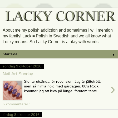
About me my polish addiction and sometimes I will mention
my family! Lack = Polish in Swedish and we all know what
Lucky means. So Lacky Corner is a play with words.
▼
söndag 9 oktober 2016
Nail Art Sunday
Stenar utsända för recension. Jag är jättetrött,
›
men så himla nöjd med gårdagen. 80's Rock
kommer jag att leva på länge, förutom tante...
6 kommentarer :
lördag 8 oktober 2016