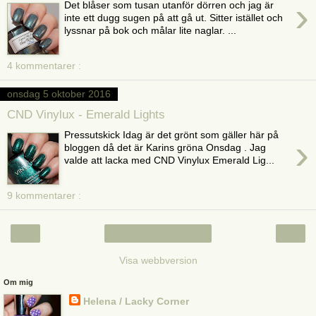
›
Det blåser som tusan utanför dörren och jag är
inte ett dugg sugen på att gå ut. Sitter istället och
lyssnar på bok och målar lite naglar. ...
4 kommentarer :
onsdag 5 oktober 2016
CND Vinylux - Emerald Lights
Pressutskick Idag är det grönt som gäller här på
›
bloggen då det är Karins gröna Onsdag . Jag
valde att lacka med CND Vinylux Emerald Lig...
9 kommentarer :
‹
›
Startsida
Visa webbversion
Om mig
Helena / Lacky Corner