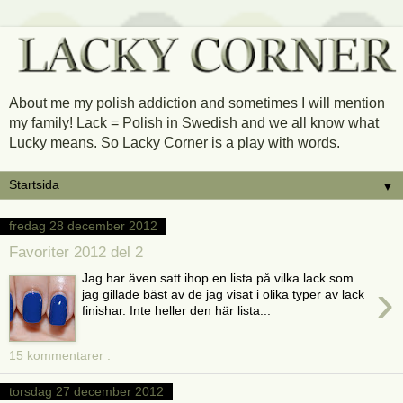
About me my polish addiction and sometimes I will mention
my family! Lack = Polish in Swedish and we all know what
Lucky means. So Lacky Corner is a play with words.
▼
fredag 28 december 2012
Favoriter 2012 del 2
Jag har även satt ihop en lista på vilka lack som
›
jag gillade bäst av de jag visat i olika typer av lack
finishar. Inte heller den här lista...
15 kommentarer :
torsdag 27 december 2012