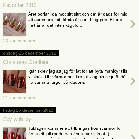
Favoriter 2012
Året börjar lida mot sitt slut och det är dags för mig
›
att summera mitt första år som bloggare. Eller ett
helt år är det inte riktigt för...
26 kommentarer :
onsdag 26 december 2012
Christmas Gradient
Igår skrev jag att jag för lat för att byta manikyr tills
›
vi skulle till svärmor och fira jul. Jag skulle ju ändå
ha samma färger på klädern...
21 kommentarer :
tisdag 25 december 2012
Spy with joy!
Juldagen kommer att tillbringas hos svärmor för
›
ännu ett julfirande och ännu mer julmat :)