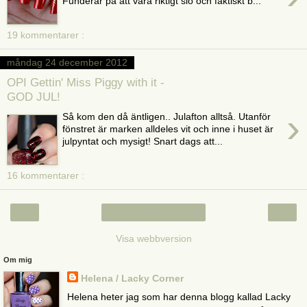
Funderar på att vara riktigt slö och faktiskt b...
19 kommentarer :
måndag 24 december 2012
OPI Gettin' Miss Piggy with it -
GOD JUL!
›
Så kom den då äntligen.. Julafton alltså. Utanför
fönstret är marken alldeles vit och inne i huset är
julpyntat och mysigt! Snart dags att...
16 kommentarer :
‹
›
Startsida
Visa webbversion
Om mig
Helena / Lacky Corner
Helena heter jag som har denna blogg kallad Lacky